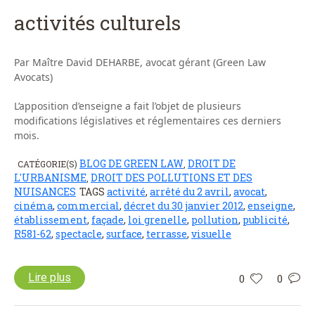
activités culturels
Par Maître David DEHARBE, avocat gérant (Green Law
Avocats)
L’apposition d’enseigne a fait l’objet de plusieurs
modifications législatives et réglementaires ces derniers
mois.
BLOG DE GREEN LAW
DROIT DE
CATÉGORIE(S)
,
L'URBANISME
DROIT DES POLLUTIONS ET DES
,
NUISANCES
TAGS
activité
,
arrêté du 2 avril
,
avocat
,
cinéma
,
commercial
,
décret du 30 janvier 2012
,
enseigne
,
établissement
,
façade
,
loi grenelle
,
pollution
,
publicité
,
R581-62
,
spectacle
,
surface
,
terrasse
,
visuelle
Lire plus
0
0