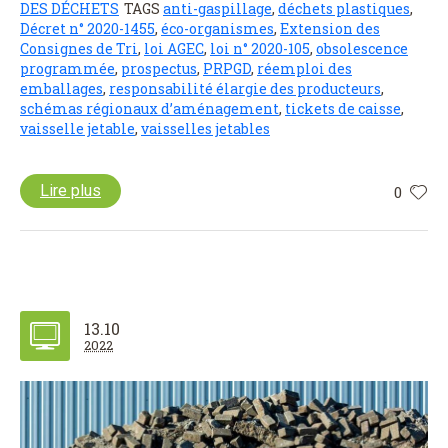
DES DÉCHETS
TAGS
anti-gaspillage
,
déchets plastiques
,
Décret n° 2020-1455
,
éco-organismes
,
Extension des
Consignes de Tri
,
loi AGEC
,
loi n° 2020-105
,
obsolescence
programmée
,
prospectus
,
PRPGD
,
réemploi des
emballages
,
responsabilité élargie des producteurs
,
schémas régionaux d’aménagement
,
tickets de caisse
,
vaisselle jetable
,
vaisselles jetables
Lire plus
0
13.10
2022