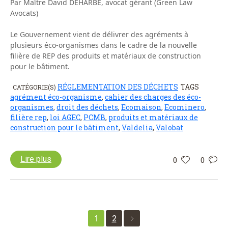
Par Maître David DEHARBE, avocat gérant (Green Law
Avocats)
Le Gouvernement vient de délivrer des agréments à
plusieurs éco-organismes dans le cadre de la nouvelle
filière de REP des produits et matériaux de construction
pour le bâtiment.
RÉGLEMENTATION DES DÉCHETS
TAGS
CATÉGORIE(S)
agrément éco-organisme
,
cahier des charges des éco-
organismes
,
droit des déchets
,
Ecomaison
,
Ecominero
,
filière rep
,
loi AGEC
,
PCMB
,
produits et matériaux de
construction pour le bâtiment
,
Valdelia
,
Valobat
Lire plus
0
0
1
2