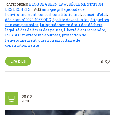
BLOG DE GREEN LAW
RÉGLEMENTATION
CATÉGORIE(S)
,
DES DÉCHETS
TAGS
anti-gaspillage
,
code de
l'environnement
,
conseil constitutionnel
,
conseil d'etat
,
décision n°2023-1055 QPC
,
égalité devant la loi
,
étiquettes
non compostables
,
jurisprudence en droit des déchets
,
légalité des délits et des peines
,
liberté d'entreprendre
,
loi AGEC
,
matière bio-sourcées
,
protection de
l'environnement
,
question prioritaire de
constitutionnalité
Lire plus
0
20.02
2023