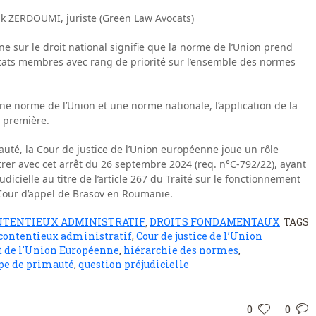
nk ZERDOUMI, juriste (Green Law Avocats)
e sur le droit national signifie que la norme de l’Union prend
 États membres avec rang de priorité sur l’ensemble des normes
ne norme de l’Union et une norme nationale, l’application de la
a première.
uté, la Cour de justice de l’Union européenne joue un rôle
trer avec cet arrêt du 26 septembre 2024 (req. n°C‑792/22), ayant
cielle au titre de l’article 267 du Traité sur le fonctionnement
 Cour d’appel de Brasov en Roumanie.
NTENTIEUX ADMINISTRATIF
DROITS FONDAMENTAUX
TAGS
,
contentieux administratif
,
Cour de justice de l’Union
t de l'Union Européenne
,
hiérarchie des normes
,
pe de primauté
,
question préjudicielle
0
0