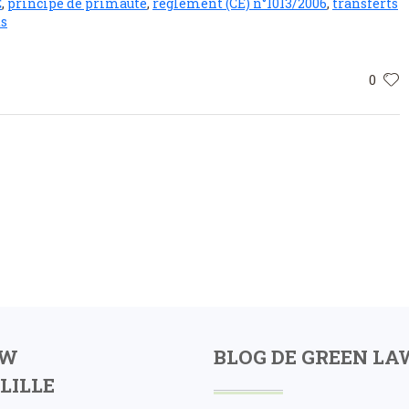
C
,
principe de primauté
,
règlement (CE) n°1013/2006
,
transferts
ts
0
AW
BLOG DE GREEN LA
LILLE