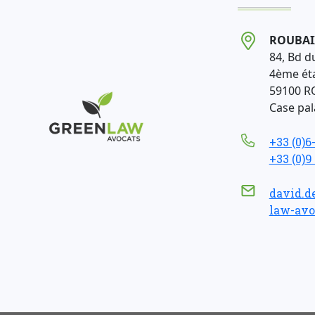
ROUBAI
84, Bd d
4ème ét
59100 R
Case pala
+33 (0)6
+33 (0)9
david.d
law-avo