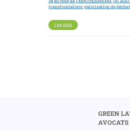
38 du code de l’environnement
,
loi AGE
transfrontaliers
,
valorisation de déche
Lire plus
GREEN L
AVOCATS 