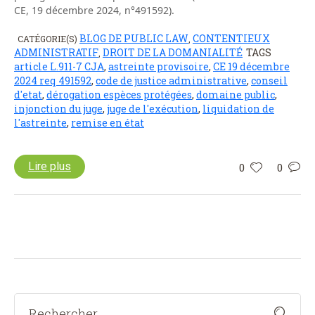
CE, 19 décembre 2024, n°491592).
BLOG DE PUBLIC LAW
CONTENTIEUX
CATÉGORIE(S)
,
ADMINISTRATIF
DROIT DE LA DOMANIALITÉ
TAGS
,
article L.911-7 CJA
,
astreinte provisoire
,
CE 19 décembre
2024 req 491592
,
code de justice administrative
,
conseil
d'etat
,
dérogation espèces protégées
,
domaine public
,
injonction du juge
,
juge de l'exécution
,
liquidation de
l'astreinte
,
remise en état
Lire plus
0
0