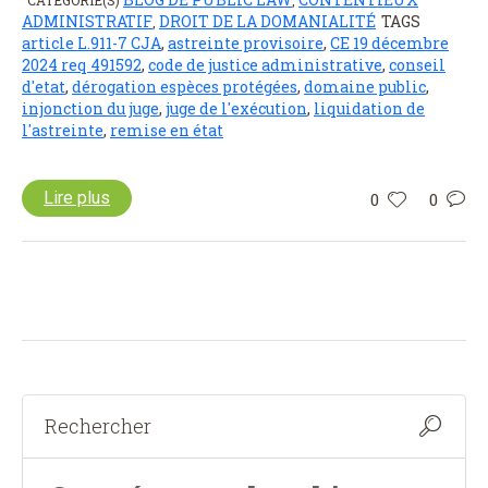
ADMINISTRATIF
DROIT DE LA DOMANIALITÉ
TAGS
,
article L.911-7 CJA
,
astreinte provisoire
,
CE 19 décembre
2024 req 491592
,
code de justice administrative
,
conseil
d'etat
,
dérogation espèces protégées
,
domaine public
,
injonction du juge
,
juge de l'exécution
,
liquidation de
l'astreinte
,
remise en état
Lire plus
0
0