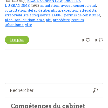
BLOG DE GREEN LAW
DROIT DE
CATÉGORIE(S)
,
L'URBANISME
TAGS
annulation
,
avocat
,
conseil d'etat
,
consultation
,
délai
,
délibération
,
exception
,
illégalité
,
irrecevabilité
,
irrégularité
,
L600-1
,
permis de construire
,
plan local d'urbanisme
,
plu
,
procédure
,
recours
,
urbanisme
,
vice
Lire plus
0
0
Compétences du cabinet