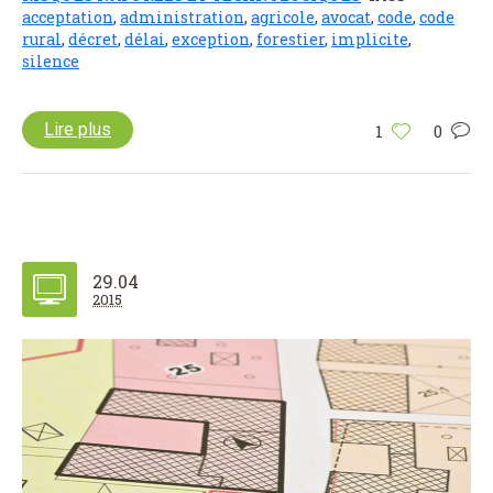
acceptation
,
administration
,
agricole
,
avocat
,
code
,
code
rural
,
décret
,
délai
,
exception
,
forestier
,
implicite
,
silence
Lire plus
1
0
29.04
2015