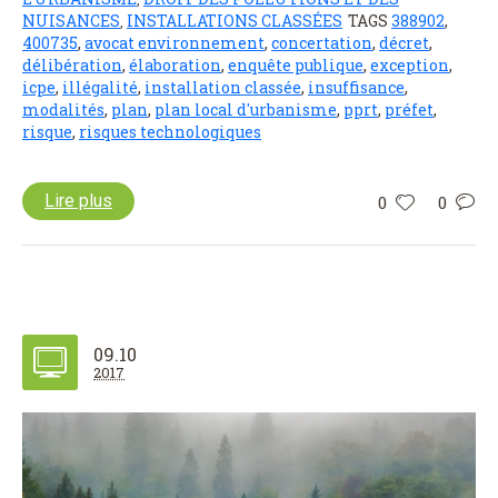
NUISANCES
INSTALLATIONS CLASSÉES
TAGS
388902
,
,
400735
,
avocat environnement
,
concertation
,
décret
,
délibération
,
élaboration
,
enquête publique
,
exception
,
icpe
,
illégalité
,
installation classée
,
insuffisance
,
modalités
,
plan
,
plan local d'urbanisme
,
pprt
,
préfet
,
risque
,
risques technologiques
Lire plus
0
0
09.10
2017