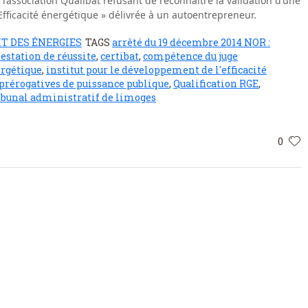
 l’association Qualibat refusant de reconnaître la validation d’une
Efficacité énergétique » délivrée à un autoentrepreneur.
T DES ÉNERGIES
TAGS
arrêté du 19 décembre 2014 NOR :
testation de réussite
,
certibat
,
compétence du juge
ergétique
,
institut pour le développement de l'efficacité
prérogatives de puissance publique
,
Qualification RGE
,
ibunal administratif de limoges
0