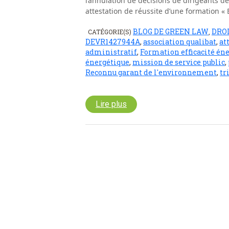
l’annulation de décisions de dirigeants de
attestation de réussite d’une formation « 
BLOG DE GREEN LAW
DROI
CATÉGORIE(S)
,
DEVR1427944A
,
association qualibat
,
at
administratif
,
Formation efficacité én
énergétique
,
mission de service public
,
Reconnu garant de l'environnement
,
tr
Lire plus