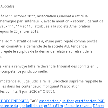
 Avocats)
e le 11 octobre 2022, l’association Qualibat a retiré la
 thermique par l’intérieur », avec la mention « reconnu garant de
vaux 111, 114 et 115, attribuée à la société Amélioration
puis le 25 janvier 2018.
nal administratif de Paris a, d’une part, rejeté comme portée
 en connaître la demande de la société AEE tendant à
art rejeté le surplus de la demande relative au retrait de la
n.
 Paris a renvoyé l’affaire devant le Tribunal des conflits en lui
e compétence juridictionnelle.
compétence au juge judiciaire, la juridiction suprême rappelle la
lles dans les contentieux impliquant l’association
s conflits, 8 juin 2026 n° C4375 ).
T DES ÉNERGIES
TAGS
association qualibat
,
certification RGE
,
étence du juge judiciaire
,
crédit d’impôt sur le revenu
,
Décret