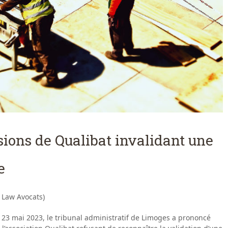
sions de Qualibat invalidant une
e
 Law Avocats)
3 mai 2023, le tribunal administratif de Limoges a prononcé