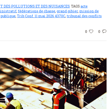
IT DES POLLUTIONS ET DES NUISANCES
TAGS
acte
nistratif
,
fédérations de chasse
,
grand gibier
,
mission de
 publique
,
Trib Conf. 11 mai 2026 4370C
,
tribunal des conflits
0
0