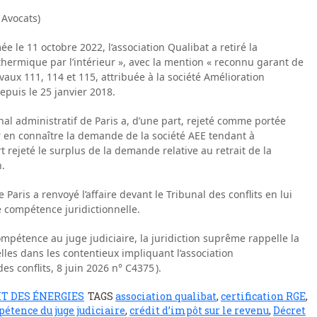
 Avocats)
e le 11 octobre 2022, l’association Qualibat a retiré la
 thermique par l’intérieur », avec la mention « reconnu garant de
vaux 111, 114 et 115, attribuée à la société Amélioration
puis le 25 janvier 2018.
nal administratif de Paris a, d’une part, rejeté comme portée
 en connaître la demande de la société AEE tendant à
art rejeté le surplus de la demande relative au retrait de la
n.
 Paris a renvoyé l’affaire devant le Tribunal des conflits en lui
e compétence juridictionnelle.
compétence au juge judiciaire, la juridiction suprême rappelle la
lles dans les contentieux impliquant l’association
s conflits, 8 juin 2026 n° C4375 ).
T DES ÉNERGIES
TAGS
association qualibat
,
certification RGE
,
étence du juge judiciaire
,
crédit d’impôt sur le revenu
,
Décret