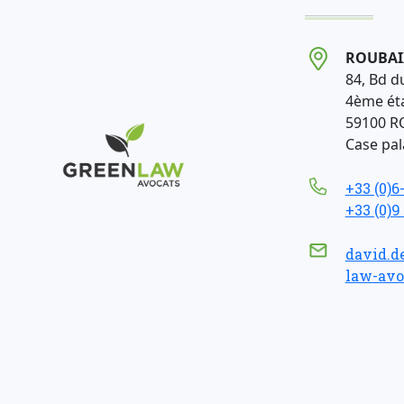
ROUBAI
84, Bd d
4ème ét
59100 R
Case pala
+33 (0)6
+33 (0)9
david.d
law-avo