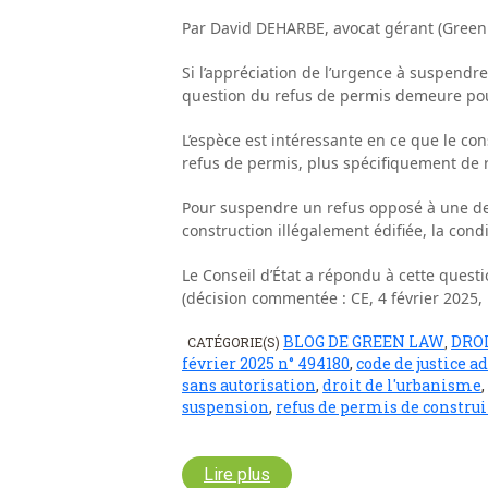
Par David DEHARBE, avocat gérant (Green
Si l’appréciation de l’urgence à suspendre
question du refus de permis demeure pour
L’espèce est intéressante en ce que le co
refus de permis, plus spécifiquement de r
Pour suspendre un refus opposé à une de
construction illégalement édifiée, la cond
Le Conseil d’État a répondu à cette questi
(décision commentée : CE, 4 février 2025,
BLOG DE GREEN LAW
DRO
CATÉGORIE(S)
,
février 2025 n° 494180
,
code de justice 
sans autorisation
,
droit de l'urbanisme
,
suspension
,
refus de permis de construi
Lire plus