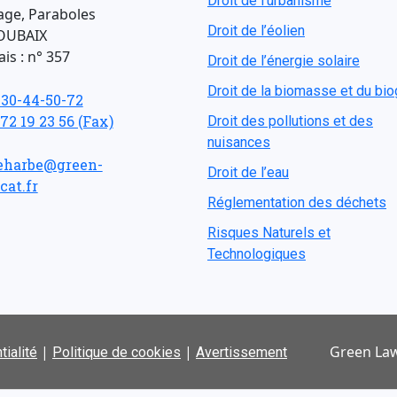
Droit de l'urbanisme
age, Paraboles
Droit de l’éolien
OUBAIX
is : n° 357
Droit de l’énergie solaire
Droit de la biomasse et du bi
-30-44-50-72
 72 19 23 56 (Fax)
Droit des pollutions et des
nuisances
eharbe@green-
Droit de l’eau
cat.fr
Réglementation des déchets
Risques Naturels et
Technologiques
|
|
Green Law
tialité
Politique de cookies
Avertissement