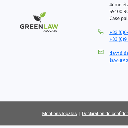
4ème ét
59100 R
Case pala
+33 (0)6
+33 (0)9
david.d
law-avo
|
Mentions légales
Déclaration de confiden