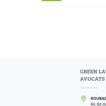
GREEN L
AVOCATS 
ROUBAI
84, Bd d