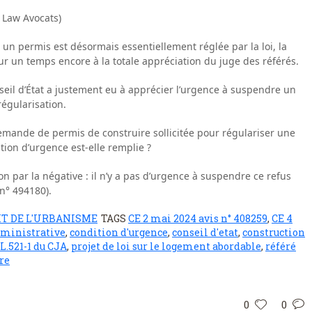
 Law Avocats)
 un permis est désormais essentiellement réglée par la loi, la
 un temps encore à la totale appréciation du juge des référés.
nseil d’État a justement eu à apprécier l’urgence à suspendre un
égularisation.
mande de permis de construire sollicitée pour régulariser une
ition d’urgence est-elle remplie ?
on par la négative : il n’y a pas d’urgence à suspendre ce refus
 n° 494180).
IT DE L'URBANISME
TAGS
CE 2 mai 2024 avis n° 408259
,
CE 4
administrative
,
condition d'urgence
,
conseil d'etat
,
construction
L.521-1 du CJA
,
projet de loi sur le logement abordable
,
référé
re
0
0