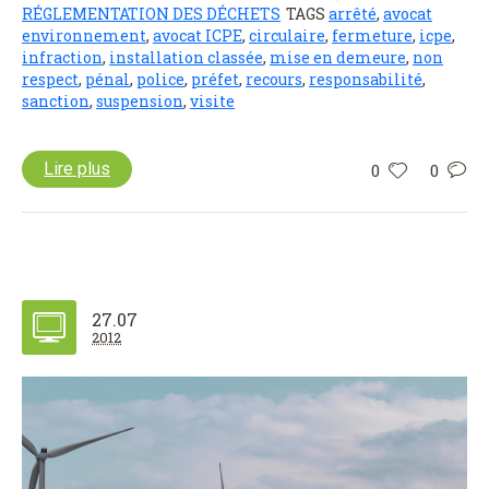
RÉGLEMENTATION DES DÉCHETS
TAGS
arrêté
,
avocat
environnement
,
avocat ICPE
,
circulaire
,
fermeture
,
icpe
,
infraction
,
installation classée
,
mise en demeure
,
non
respect
,
pénal
,
police
,
préfet
,
recours
,
responsabilité
,
sanction
,
suspension
,
visite
Lire plus
0
0
27.07
2012