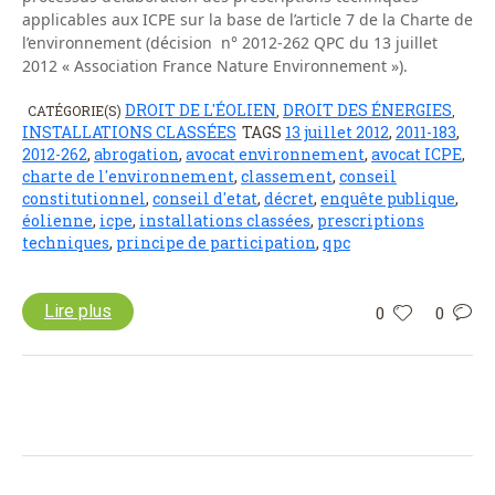
applicables aux ICPE sur la base de l’article 7 de la Charte de
l’environnement (décision n° 2012-262 QPC du 13 juillet
2012 « Association France Nature Environnement »).
DROIT DE L'ÉOLIEN
DROIT DES ÉNERGIES
CATÉGORIE(S)
,
,
INSTALLATIONS CLASSÉES
TAGS
13 juillet 2012
,
2011-183
,
2012-262
,
abrogation
,
avocat environnement
,
avocat ICPE
,
charte de l'environnement
,
classement
,
conseil
constitutionnel
,
conseil d'etat
,
décret
,
enquête publique
,
éolienne
,
icpe
,
installations classées
,
prescriptions
techniques
,
principe de participation
,
qpc
Lire plus
0
0