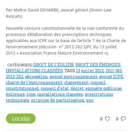
Par Maître David DEHARBE, avocat gérant (Green Law
Avocats)
Nouvelle censure constitutionnelle de la non-conformité du
processus d’élaboration des prescriptions techniques
applicables aux ICPE sur la base de l’article 7 de la Charte de
l’environnement (décision n° 2012-262 QPC du 13 juillet
2012 « Association France Nature Environnement »).
DROIT DE L'ÉOLIEN
DROIT DES ÉNERGIES
CATÉGORIE(S)
,
,
INSTALLATIONS CLASSÉES
TAGS
13 juillet 2012
,
2011-183
,
2012-262
,
abrogation
,
avocat environnement
,
avocat ICPE
,
charte de l'environnement
,
classement
,
conseil
constitutionnel
,
conseil d'etat
,
décret
,
enquête publique
,
éolienne
,
icpe
,
installations classées
,
prescriptions
techniques
,
principe de participation
,
qpc
Lire plus
0
0