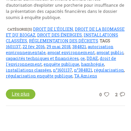
d’autorisation d’exploiter une porcherie pour insuffisance de
la présentation des capacités financières dans le dossier
soumis à enquête publique.
DROIT DE L'ÉOLIEN
DROIT DE LA BIOMASSE
CATÉGORIE(S)
,
ET DU BIOGAZ
DROIT DES ÉNERGIES
INSTALLATIONS
,
,
CLASSÉES
RÉGLEMENTATION DES DÉCHETS
TAGS
,
1601137
,
22 fév. 2016
,
29 mai 2018
,
384821
,
autorisation
environnementale
,
avocat environnement
,
avocat public
,
capacités techniques et financières
,
ce
,
DDAE
,
droit de
l'environnement
,
enquête publique
,
hambrégie
,
installations classées
,
n°1601137
,
n°384821
,
régularisation
,
régularisation enquête publique
,
TA Amiens
Lire plus
0
2