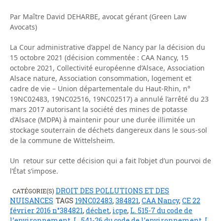
Par Maître David DEHARBE, avocat gérant (Green Law
Avocats)
La Cour administrative d’appel de Nancy par la décision du
15 octobre 2021 (décision commentée : CAA Nancy, 15
octobre 2021, Collectivité européenne d’Alsace, Association
Alsace nature, Association consommation, logement et
cadre de vie – Union départementale du Haut-Rhin, n°
19NC02483, 19NC02516, 19NC02517) a annulé l’arrêté du 23
mars 2017 autorisant la société des mines de potasse
d’Alsace (MDPA) à maintenir pour une durée illimitée un
stockage souterrain de déchets dangereux dans le sous-sol
de la commune de Wittelsheim.
Un retour sur cette décision qui a fait l’objet d’un pourvoi de
l’État s’impose.
DROIT DES POLLUTIONS ET DES
CATÉGORIE(S)
NUISANCES
TAGS
19NC02483
,
384821
,
CAA Nancy
,
CE 22
février 2016 n°384821
,
déchet
,
icpe
,
L. 515-7 du code de
l’environnement
,
L. 541-26 du code de l’environnement
,
L.