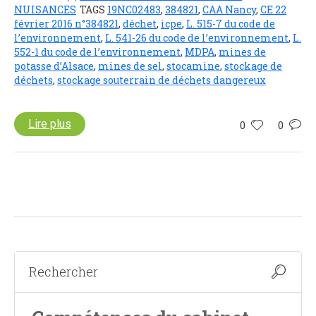
NUISANCES
TAGS
19NC02483
,
384821
,
CAA Nancy
,
CE 22
février 2016 n°384821
,
déchet
,
icpe
,
L. 515-7 du code de
l’environnement
,
L. 541-26 du code de l’environnement
,
L.
552-1 du code de l’environnement
,
MDPA
,
mines de
potasse d’Alsace
,
mines de sel
,
stocamine
,
stockage de
déchets
,
stockage souterrain de déchets dangereux
Lire plus
0
0