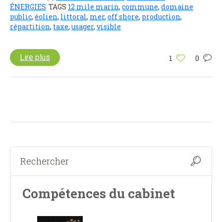
ÉNERGIES
TAGS
12 mile marin
,
commune
,
domaine
public
,
éolien
,
littoral
,
mer
,
off shore
,
production
,
répartition
,
taxe
,
usager
,
visible
Lire plus
1
0
Compétences du cabinet