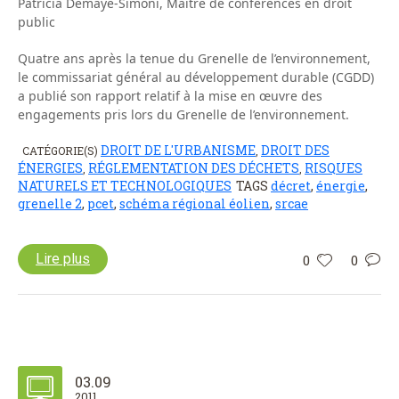
Patricia Demaye-Simoni, Maître de conférences en droit
public
Quatre ans après la tenue du Grenelle de l’environnement,
le commissariat général au développement durable (CGDD)
a publié son rapport relatif à la mise en œuvre des
engagements pris lors du Grenelle de l’environnement.
DROIT DE L'URBANISME
DROIT DES
CATÉGORIE(S)
,
ÉNERGIES
RÉGLEMENTATION DES DÉCHETS
RISQUES
,
,
NATURELS ET TECHNOLOGIQUES
TAGS
décret
,
énergie
,
grenelle 2
,
pcet
,
schéma régional éolien
,
srcae
Lire plus
0
0
03.09
2011