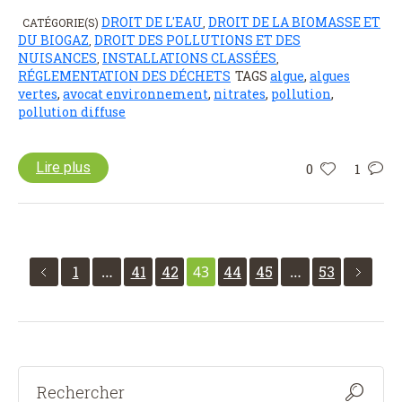
DROIT DE L'EAU
DROIT DE LA BIOMASSE ET
CATÉGORIE(S)
,
DU BIOGAZ
DROIT DES POLLUTIONS ET DES
,
NUISANCES
INSTALLATIONS CLASSÉES
,
,
RÉGLEMENTATION DES DÉCHETS
TAGS
algue
,
algues
vertes
,
avocat environnement
,
nitrates
,
pollution
,
pollution diffuse
Lire plus
0
1
1
…
41
42
43
44
45
…
53