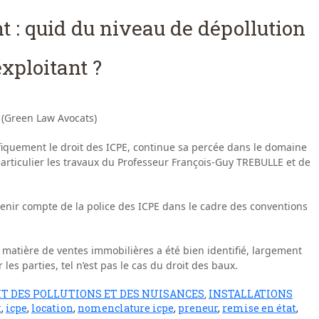
t : quid du niveau de dépollution
xploitant ?
 (Green Law Avocats)
ifiquement le droit des ICPE, continue sa percée dans le domaine
 particulier les travaux du Professeur François-Guy TREBULLE et de
tenir compte de la police des ICPE dans le cadre des conventions
n matière de ventes immobilières a été bien identifié, largement
 parties, tel n’est pas le cas du droit des baux.
IT DES POLLUTIONS ET DES NUISANCES
INSTALLATIONS
,
t
,
icpe
,
location
,
nomenclature icpe
,
preneur
,
remise en état
,