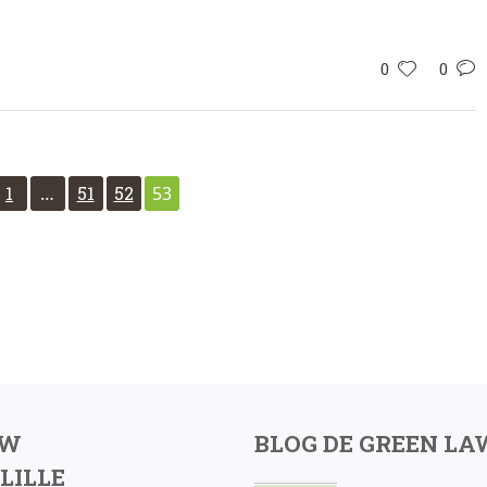
0
0
1
…
51
52
53
AW
BLOG DE GREEN LA
LILLE