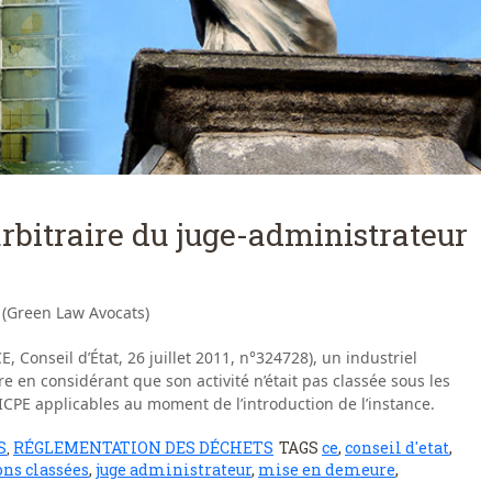
arbitraire du juge-administrateur
 (Green Law Avocats)
CE, Conseil d’État, 26 juillet 2011, n°324728), un industriel
 en considérant que son activité n’était pas classée sous les
CPE applicables au moment de l’introduction de l’instance.
S
RÉGLEMENTATION DES DÉCHETS
TAGS
ce
,
conseil d'etat
,
,
ons classées
,
juge administrateur
,
mise en demeure
,