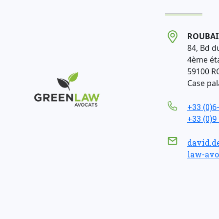
ROUBAI
84, Bd d
4ème ét
59100 R
Case pala
+33 (0)6
+33 (0)9
david.d
law-avo