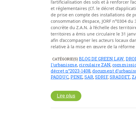
l’artificialisation des sols et à renforcer
et réglementaires (Cf. le décret d’applic
de prise en compte des installations de p
consommation d’espace, JORF n°0304 du 3
concrète du Z.A.N. à l’échelle des territoi
territoires a émis une circulaire le 31 jan
afin d’accompagner les acteurs locaux dan
relative à la mise en œuvre de la réforme ve
BLOG DE GREEN LAW
DRO
CATÉGORIE(S)
,
l'urbanisme
,
circulaire ZAN
,
commission 
décret n°2023-1408
,
document d'urbani
PADDUC
,
PENE
,
SAR
,
SDRIF
,
SRADDET
,
Z
Lire plus