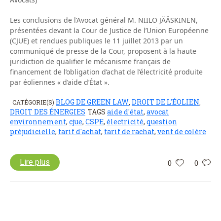
Les conclusions de l’Avocat général M. NIILO JÄÄSKINEN,
présentées devant la Cour de Justice de l’Union Européenne
(CJUE) et rendues publiques le 11 juillet 2013 par un
communiqué de presse de la Cour, proposent à la haute
juridiction de qualifier le mécanisme français de
financement de l’obligation d’achat de l’électricité produite
par éoliennes « d’aide d’État ».
BLOG DE GREEN LAW
DROIT DE L'ÉOLIEN
CATÉGORIE(S)
,
,
DROIT DES ÉNERGIES
TAGS
aide d'état
,
avocat
environnement
,
cjue
,
CSPE
,
électricité
,
question
préjudicielle
,
tarif d'achat
,
tarif de rachat
,
vent de colère
Lire plus
0
0