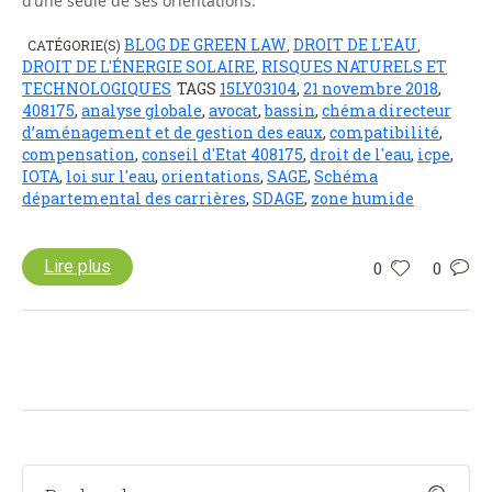
d’une seule de ses orientations.
BLOG DE GREEN LAW
DROIT DE L'EAU
CATÉGORIE(S)
,
,
DROIT DE L'ÉNERGIE SOLAIRE
RISQUES NATURELS ET
,
TECHNOLOGIQUES
TAGS
15LY03104
,
21 novembre 2018
,
408175
,
analyse globale
,
avocat
,
bassin
,
chéma directeur
d’aménagement et de gestion des eaux
,
compatibilité
,
compensation
,
conseil d'Etat 408175
,
droit de l'eau
,
icpe
,
IOTA
,
loi sur l'eau
,
orientations
,
SAGE
,
Schéma
départemental des carrières
,
SDAGE
,
zone humide
Lire plus
0
0