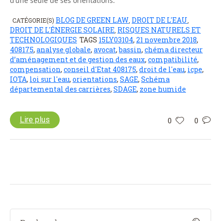
d’une seule de ses orientations.
BLOG DE GREEN LAW
DROIT DE L'EAU
CATÉGORIE(S)
,
,
DROIT DE L'ÉNERGIE SOLAIRE
RISQUES NATURELS ET
,
TECHNOLOGIQUES
TAGS
15LY03104
,
21 novembre 2018
,
408175
,
analyse globale
,
avocat
,
bassin
,
chéma directeur
d’aménagement et de gestion des eaux
,
compatibilité
,
compensation
,
conseil d'Etat 408175
,
droit de l'eau
,
icpe
,
IOTA
,
loi sur l'eau
,
orientations
,
SAGE
,
Schéma
départemental des carrières
,
SDAGE
,
zone humide
Lire plus
0
0