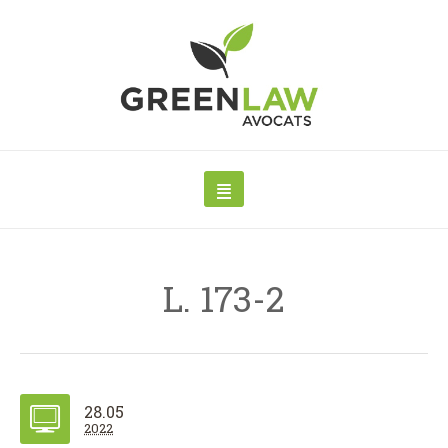
L. 173-2
28.05
2022