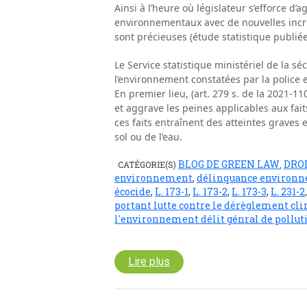
Ainsi à l’heure où législateur s’efforce d
environnementaux avec de nouvelles incri
sont précieuses (étude statistique publiée
Le Service statistique ministériel de la séc
l’environnement constatées par la police 
En premier lieu, (art. 279 s. de la 2021-11
et aggrave les peines applicables aux fai
ces faits entraînent des atteintes graves et
sol ou de l’eau.
BLOG DE GREEN LAW
DRO
CATÉGORIE(S)
,
environnement
,
délinquance environ
écocide
,
L. 173-1
,
L. 173-2
,
L. 173-3
,
L. 231-2
portant lutte contre le dérèglement cl
l'environnement délit génral de pollut
Lire plus