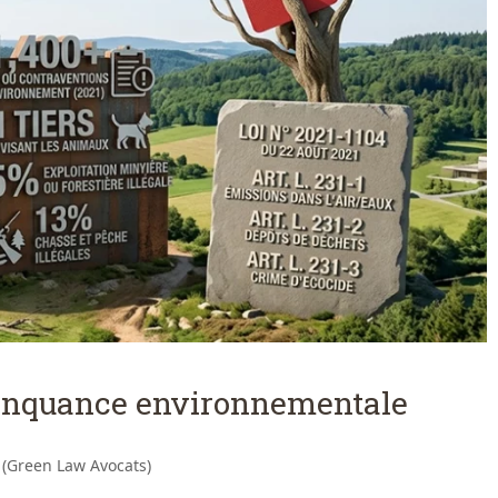
élinquance environnementale
 (Green Law Avocats)