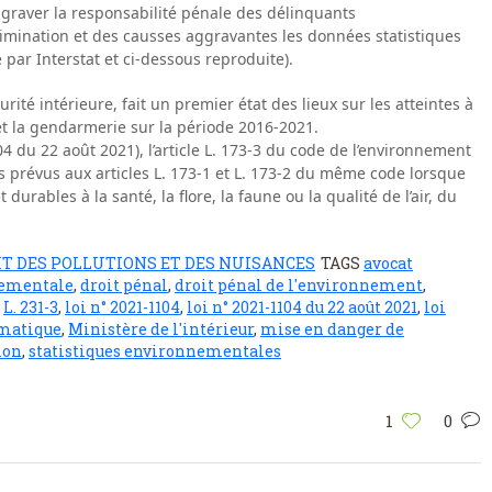
’aggraver la responsabilité pénale des délinquants
mination et des causses aggravantes les données statistiques
 par Interstat et ci-dessous reproduite).
urité intérieure, fait un premier état des lieux sur les atteintes à
et la gendarmerie sur la période 2016-2021.
04 du 22 août 2021), l’article L. 173-3 du code de l’environnement
ts prévus aux articles L. 173-1 et L. 173-2 du même code lorsque
 durables à la santé, la flore, la faune ou la qualité de l’air, du
IT DES POLLUTIONS ET DES NUISANCES
TAGS
avocat
nementale
,
droit pénal
,
droit pénal de l'environnement
,
,
L. 231-3
,
loi n° 2021-1104
,
loi n° 2021-1104 du 22 août 2021
,
loi
imatique
,
Ministère de l'intérieur
,
mise en danger de
ion
,
statistiques environnementales
1
0