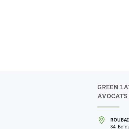
GREEN L
AVOCATS 
ROUBAI
84, Bd d