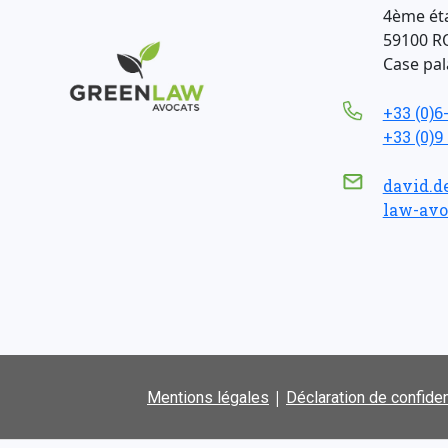
4ème ét
59100 R
Case pala
+33 (0)6
+33 (0)9
david.d
law-avo
|
Mentions légales
Déclaration de confiden