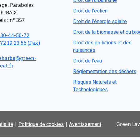
Droit de l'urbanisme
age, Paraboles
Droit de l’éolien
OUBAIX
is : n° 357
Droit de l’énergie solaire
Droit de la biomasse et du bi
-30-44-50-72
 72 19 23 56 (Fax)
Droit des pollutions et des
nuisances
eharbe@green-
Droit de l’eau
cat.fr
Réglementation des déchets
Risques Naturels et
Technologiques
|
|
Green Law
tialité
Politique de cookies
Avertissement