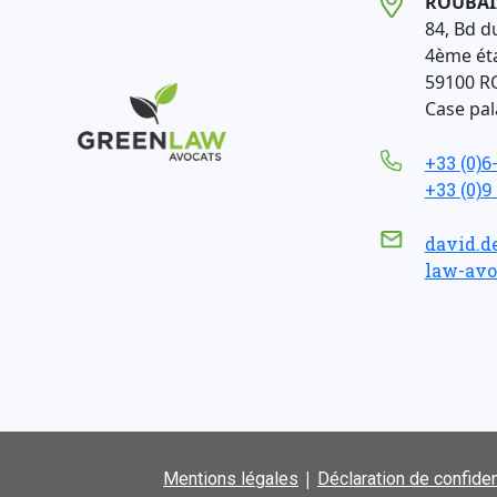
ROUBAI
84, Bd d
4ème ét
59100 R
Case pala
+33 (0)6
+33 (0)9
david.d
law-avo
|
Mentions légales
Déclaration de confiden