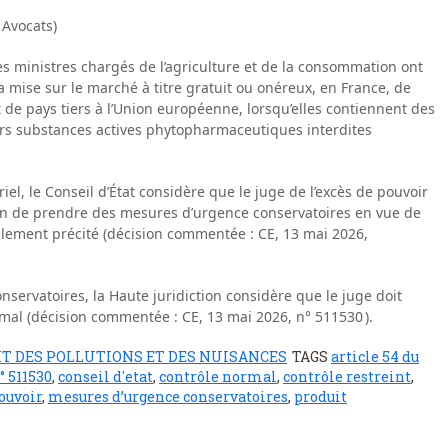
 Avocats)
les ministres chargés de l’agriculture et de la consommation ont
la mise sur le marché à titre gratuit ou onéreux, en France, de
de pays tiers à l’Union européenne, lorsqu’elles contiennent des
eurs substances actives phytopharmaceutiques interdites
iel, le Conseil d’État considère que le juge de l’excès de pouvoir
sion de prendre des mesures d’urgence conservatoires en vue de
glement précité (décision commentée : CE, 13 mai 2026,
ervatoires, la Haute juridiction considère que le juge doit
mal (décision commentée : CE, 13 mai 2026, n° 511530 ).
IT DES POLLUTIONS ET DES NUISANCES
TAGS
article 54 du
° 511530
,
conseil d'etat
,
contrôle normal
,
contrôle restreint
,
pouvoir
,
mesures d’urgence conservatoires
,
produit