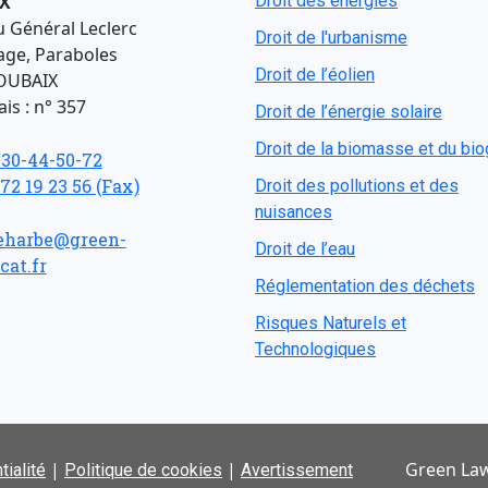
X
Droit des énergies
u Général Leclerc
Droit de l'urbanisme
age, Paraboles
Droit de l’éolien
OUBAIX
is : n° 357
Droit de l’énergie solaire
Droit de la biomasse et du bi
-30-44-50-72
 72 19 23 56 (Fax)
Droit des pollutions et des
nuisances
eharbe@green-
Droit de l’eau
cat.fr
Réglementation des déchets
Risques Naturels et
Technologiques
|
|
Green Law
tialité
Politique de cookies
Avertissement