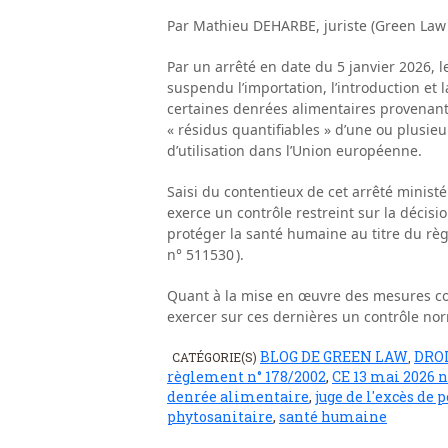
Par Mathieu DEHARBE, juriste (Green Law
Par un arrêté en date du 5 janvier 2026, 
suspendu l’importation, l’introduction et 
certaines denrées alimentaires provenant 
« résidus quantifiables » d’une ou plusi
d’utilisation dans l’Union européenne.
Saisi du contentieux de cet arrêté ministér
exerce un contrôle restreint sur la déci
protéger la santé humaine au titre du rè
n° 511530 ).
Quant à la mise en œuvre des mesures cons
exercer sur ces dernières un contrôle nor
BLOG DE GREEN LAW
DRO
CATÉGORIE(S)
,
règlement n° 178/2002
,
CE 13 mai 2026 n
denrée alimentaire
,
juge de l'excès de 
phytosanitaire
,
santé humaine