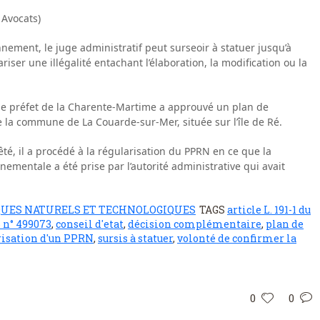
 Avocats)
onnement, le juge administratif peut surseoir à statuer jusqu’à
lariser une illégalité entachant l’élaboration, la modification ou la
 le préfet de la Charente-Martime a approuvé un plan de
 la commune de La Couarde-sur-Mer, située sur l’île de Ré.
té, il a procédé à la régularisation du PPRN en ce que la
ementale a été prise par l’autorité administrative qui avait
QUES NATURELS ET TECHNOLOGIQUES
TAGS
article L. 191-1 du
 n° 499073
,
conseil d'etat
,
décision complémentaire
,
plan de
risation d'un PPRN
,
sursis à statuer
,
volonté de confirmer la
0
0