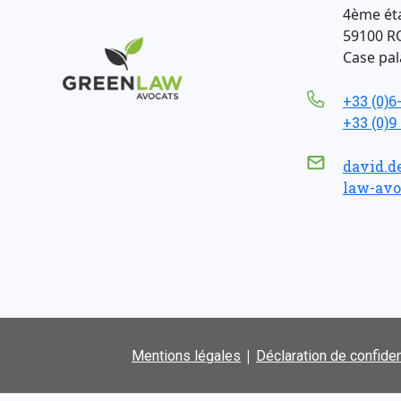
4ème ét
59100 R
Case pala
+33 (0)6
+33 (0)9
david.d
law-avo
|
Mentions légales
Déclaration de confiden