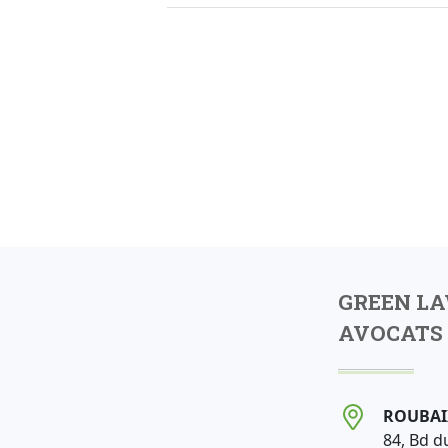
GREEN L
AVOCATS 
ROUBAI
84, Bd d