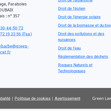
Droit de l'urbanisme
age, Paraboles
Droit de l’éolien
OUBAIX
is : n° 357
Droit de l’énergie solaire
Droit de la biomasse et du bi
-30-44-50-72
 72 19 23 56 (Fax)
Droit des pollutions et des
nuisances
eharbe@green-
Droit de l’eau
cat.fr
Réglementation des déchets
Risques Naturels et
Technologiques
|
|
Green Law
tialité
Politique de cookies
Avertissement