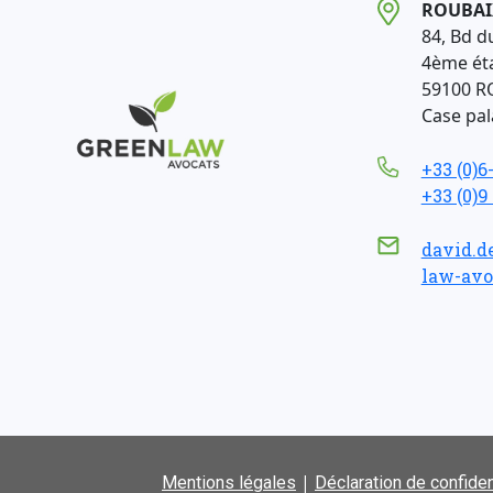
ROUBAI
84, Bd d
4ème ét
59100 R
Case pala
+33 (0)6
+33 (0)9
david.d
law-avo
|
Mentions légales
Déclaration de confiden