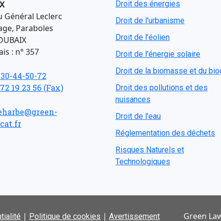
X
Droit des énergies
u Général Leclerc
Droit de l'urbanisme
age, Paraboles
Droit de l’éolien
OUBAIX
is : n° 357
Droit de l’énergie solaire
Droit de la biomasse et du bi
-30-44-50-72
 72 19 23 56 (Fax)
Droit des pollutions et des
nuisances
eharbe@green-
Droit de l’eau
cat.fr
Réglementation des déchets
Risques Naturels et
Technologiques
|
|
Green Law
tialité
Politique de cookies
Avertissement