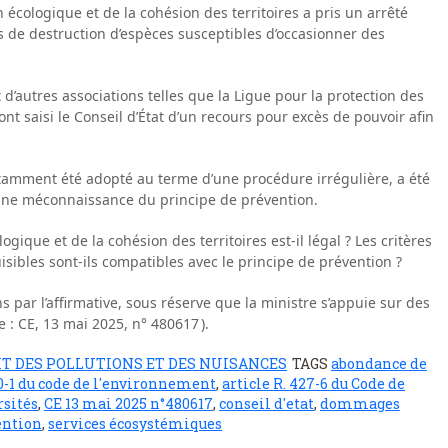
n écologique et de la cohésion des territoires a pris un arrêté
tés de destruction d’espèces susceptibles d’occasionner des
 d’autres associations telles que la Ligue pour la protection des
t saisi le Conseil d’État d’un recours pour excès de pouvoir afin
notamment été adopté au terme d’une procédure irrégulière, a été
’une méconnaissance du principe de prévention.
logique et de la cohésion des territoires est-il légal ? Les critères
isibles sont-ils compatibles avec le principe de prévention ?
s par l’affirmative, sous réserve que la ministre s’appuie sur des
: CE, 13 mai 2025, n° 480617 ).
IT DES POLLUTIONS ET DES NUISANCES
TAGS
abondance de
10-1 du code de l'environnement
,
article R. 427-6 du Code de
rsités
,
CE 13 mai 2025 n°480617
,
conseil d'etat
,
dommages
ention
,
services écosystémiques