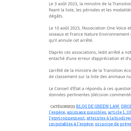
Le 3 août 2023, la ministre de la Transitio
fixant la liste, les périodes et les modali
dégâts.
Le 10 août 2023, l’Association One Voice et
oiseaux et France Nature Environnement on
qu’il annule cet arrêté.
D’après ces associations, ledit arrêté a 
entaché d’une erreur d’appréciation et d
L’arrêté de la ministre de la Transition éco
de classement sur la liste des animaux nu
Le Conseil d’État a répondu à ces question
données pertinentes (décision commentée 
BLOG DE GREEN LAW
DRO
CATÉGORIE(S)
,
l'espèce
,
animaux nuisibles
,
article L.1
l’environnement
,
atteintes à la biodive
imputables à l'espèce
,
principe de prév