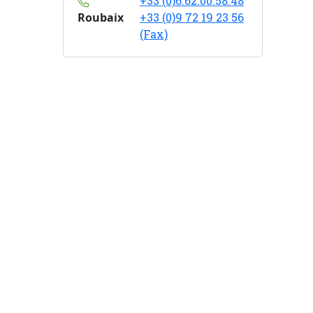
+33 (0)6.62.00.58.48
Roubaix
+33 (0)9 72 19 23 56
(Fax)