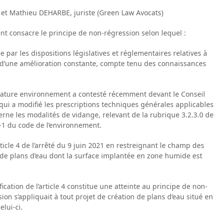
 et Mathieu DEHARBE, juriste (Green Law Avocats)
ent consacre le principe de non-régression selon lequel :
e par les dispositions législatives et réglementaires relatives à
e d’une amélioration constante, compte tenu des connaissances
nce Nature environnement a contesté récemment devant le Conseil
24 qui a modifié les prescriptions techniques générales applicables
erne les modalités de vidange, relevant de la rubrique 3.2.3.0 de
4-1 du code de l’environnement.
’article 4 de l’arrêté du 9 juin 2021 en restreignant le champ des
ts de plans d’eau dont la surface implantée en zone humide est
ication de l’article 4 constitue une atteinte au principe de non-
on s’appliquait à tout projet de création de plans d’eau situé en
lui-ci.