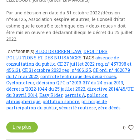
Par une décision en date du 31 octobre 2022 (décision
n°466125, Association Respire et autres, le Conseil d’État
estime que le contrôle technique des « deux-roues » doit
être mis en œuvre en déclarant illégal le décret du 25 juillet
2022.
BLOG DE GREEN LAW
DROIT DES
CATÉGORIE(S)
,
POLLUTIONS ET DES NUISANCES
TAGS
absence de
consultation du public
,
CE 27 juillet 2022 req. n° 457398 et
456131
,
CE 31 octobre 2022 req. n°466125
,
CE ord. n° 462679
du 17 mai 2022
,
contrôle technique des deux-roues
,
Cyclomoteur
,
décision QPC n° 2013-317 du 24 mai 2013
,
décret n°2022-1044 du 25 juillet 2022
,
directive 2014/45/UE
du 3 avril 2014
,
Easy Rider
,
permis A
,
pollution
atmosphérique
,
pollution sonore
,
principe de
participation du public
,
sécurité routière
,
zéro décès
Lire plus
0