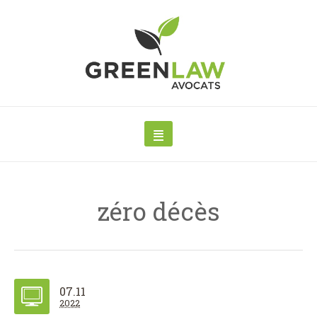
zéro décès
07.11
2022