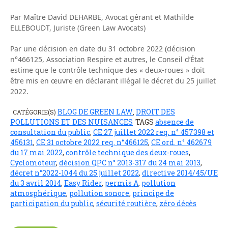
Par Maître David DEHARBE, Avocat gérant et Mathilde
ELLEBOUDT, Juriste (Green Law Avocats)
Par une décision en date du 31 octobre 2022 (décision
n°466125, Association Respire et autres, le Conseil d’État
estime que le contrôle technique des « deux-roues » doit
être mis en œuvre en déclarant illégal le décret du 25 juillet
2022.
BLOG DE GREEN LAW
DROIT DES
CATÉGORIE(S)
,
POLLUTIONS ET DES NUISANCES
TAGS
absence de
consultation du public
,
CE 27 juillet 2022 req. n° 457398 et
456131
,
CE 31 octobre 2022 req. n°466125
,
CE ord. n° 462679
du 17 mai 2022
,
contrôle technique des deux-roues
,
Cyclomoteur
,
décision QPC n° 2013-317 du 24 mai 2013
,
décret n°2022-1044 du 25 juillet 2022
,
directive 2014/45/UE
du 3 avril 2014
,
Easy Rider
,
permis A
,
pollution
atmosphérique
,
pollution sonore
,
principe de
participation du public
,
sécurité routière
,
zéro décès