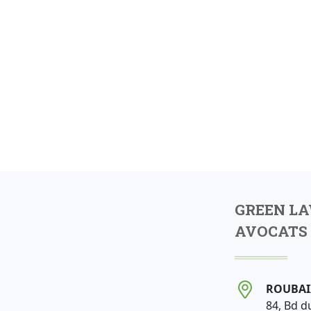
GREEN L
AVOCATS 
ROUBAI
84, Bd d