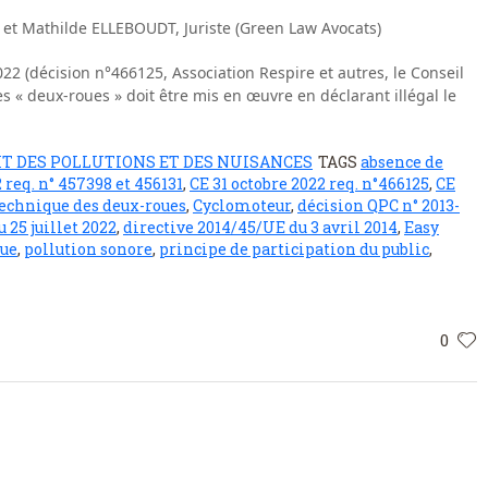
et Mathilde ELLEBOUDT, Juriste (Green Law Avocats)
22 (décision n°466125, Association Respire et autres, le Conseil
s « deux-roues » doit être mis en œuvre en déclarant illégal le
IT DES POLLUTIONS ET DES NUISANCES
TAGS
absence de
2 req. n° 457398 et 456131
,
CE 31 octobre 2022 req. n°466125
,
CE
technique des deux-roues
,
Cyclomoteur
,
décision QPC n° 2013-
 25 juillet 2022
,
directive 2014/45/UE du 3 avril 2014
,
Easy
que
,
pollution sonore
,
principe de participation du public
,
0