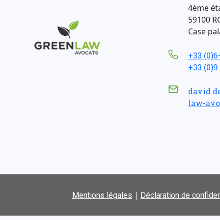
4ème ét
59100 R
Case pala
+33 (0)6
+33 (0)9
david.d
law-avo
|
Mentions légales
Déclaration de confiden