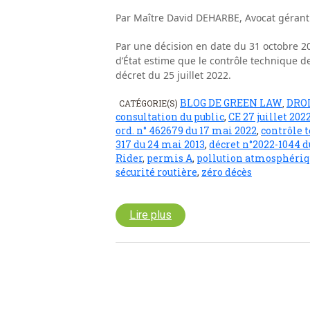
Par Maître David DEHARBE, Avocat gérant 
Par une décision en date du 31 octobre 20
d’État estime que le contrôle technique de
décret du 25 juillet 2022.
BLOG DE GREEN LAW
DRO
CATÉGORIE(S)
,
consultation du public
,
CE 27 juillet 202
ord. n° 462679 du 17 mai 2022
,
contrôle 
317 du 24 mai 2013
,
décret n°2022-1044 du
Rider
,
permis A
,
pollution atmosphéri
sécurité routière
,
zéro décès
Lire plus