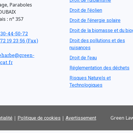
Droit de l'urbanisme
age, Paraboles
Droit de l’éolien
OUBAIX
is : n° 357
Droit de l’énergie solaire
Droit de la biomasse et du bi
-30-44-50-72
 72 19 23 56 (Fax)
Droit des pollutions et des
nuisances
eharbe@green-
Droit de l’eau
cat.fr
Réglementation des déchets
Risques Naturels et
Technologiques
|
|
Green Law
tialité
Politique de cookies
Avertissement