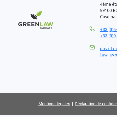
4ème ét
59100 R
Case pala
+33 (0)6
+33 (0)9
david.d
law-avo
|
Mentions légales
Déclaration de confiden