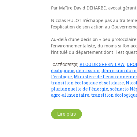
Par Maître David DEHARBE, avocat gérant
Nicolas HULOT n’échappe pas au traitement
l’explication de son action au Gouvernem
Au-delà d’une décision « peu protocolaire
l’environnementaliste, du moins si l’on ac
l’intitulé du département dont il est questi
BLOG DE GREEN LAW
DROI
CATÉGORIE(S)
,
écologique
,
démission
,
démission du mi
l'écologie
,
Ministère de l'environneme
transition écologique et solidaire
,
Nico
pluriannuelle de l’énergie
,
scénario Né
agro-alimentaire
,
transition écologiqu
Lire plus