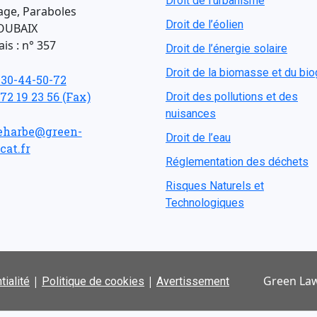
Droit de l'urbanisme
age, Paraboles
Droit de l’éolien
OUBAIX
is : n° 357
Droit de l’énergie solaire
Droit de la biomasse et du bi
-30-44-50-72
 72 19 23 56 (Fax)
Droit des pollutions et des
nuisances
eharbe@green-
Droit de l’eau
cat.fr
Réglementation des déchets
Risques Naturels et
Technologiques
|
|
Green Law
tialité
Politique de cookies
Avertissement