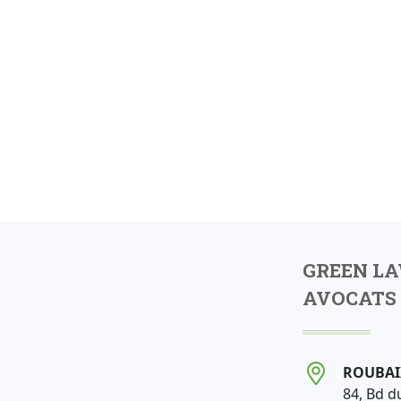
GREEN L
AVOCATS 
ROUBAI
84, Bd d