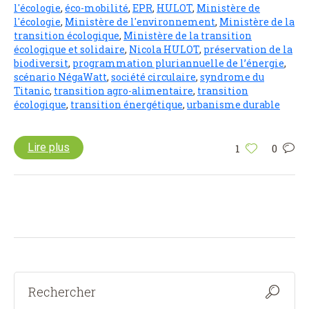
l'écologie
,
éco-mobilité
,
EPR
,
HULOT
,
Ministère de
l'écologie
,
Ministère de l'environnement
,
Ministère de la
transition écologique
,
Ministère de la transition
écologique et solidaire
,
Nicola HULOT
,
préservation de la
biodiversit
,
programmation pluriannuelle de l’énergie
,
scénario NégaWatt
,
société circulaire
,
syndrome du
Titanic
,
transition agro-alimentaire
,
transition
écologique
,
transition énergétique
,
urbanisme durable
Lire plus
1
0