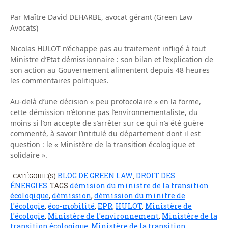
Par Maître David DEHARBE, avocat gérant (Green Law
Avocats)
Nicolas HULOT n’échappe pas au traitement infligé à tout
Ministre d’Etat démissionnaire : son bilan et l’explication de
son action au Gouvernement alimentent depuis 48 heures
les commentaires politiques.
Au-delà d’une décision « peu protocolaire » en la forme,
cette démission n’étonne pas l’environnementaliste, du
moins si l’on accepte de s’arrêter sur ce qui n’a été guère
commenté, à savoir l’intitulé du département dont il est
question : le « Ministère de la transition écologique et
solidaire ».
BLOG DE GREEN LAW
DROIT DES
CATÉGORIE(S)
,
ÉNERGIES
TAGS
démision du ministre de la transition
écologique
,
démission
,
démission du minitre de
l'écologie
,
éco-mobilité
,
EPR
,
HULOT
,
Ministère de
l'écologie
,
Ministère de l'environnement
,
Ministère de la
transition écologique
,
Ministère de la transition