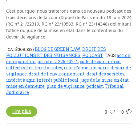
C’est pourquoi nous traiterons dans ce nouveau podcast des
trois décisions de la cour d’appel de Paris en du 18 juin 2024
(RG n° 21/22319, RG n° 23/10583, RG n° 23/14348) délimitant
l’office du juge de la mise en état dans le contentieux du
devoir de vigilance.
BLOG DE GREEN LAW
DROIT DES
CATÉGORIE(S)
,
POLLUTIONS ET DES NUISANCES
PODCAST
TAGS
action
,
en injonction
,
article L. 225-102-4
,
code de commerce
,
collectivités territoriales
,
cour d'appel de paris
,
devoir de
vigilance
,
droit de l'environnement
,
droit des sociétés
,
intérêt à agir
,
intérêt public local
,
juge de la mise en état
,
mise en demeure
,
plan de vigilance
,
podcast
,
Tribunal
Judiciaire
Lire plus
0
0