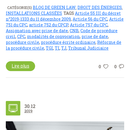
BLOG DE GREEN LAW
DROIT DES ÉNERGIES
CATÉGORIE(S)
,
,
INSTALLATIONS CLASSÉES
TAGS
Article 55 III du décret
n°2019-1333 du 11 décembre 2009
,
Article 56 du CPC
,
Article
751 du CPC
,
article 752 du CPCP
,
Article 757 du CPC
,
Assignation avec prise de date
,
CNB
,
Code de procédure
civil
,
CPC
,
modalités de convocation
,
prise de date
,
procédure civile
,
procédure écrite ordinaire
,
Réforme de
la procédure civile
,
TGI
,
TI
,
TJ
,
Tribunal Judiciaire
Lire plus
0
0
30.12
2019