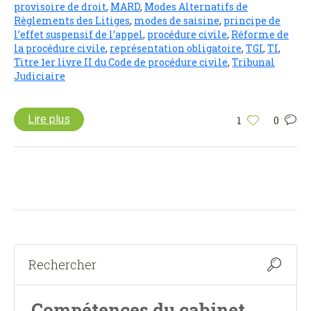
provisoire de droit
,
MARD
,
Modes Alternatifs de
Règlements des Litiges
,
modes de saisine
,
principe de
l’effet suspensif de l’appel
,
procédure civile
,
Réforme de
la procédure civile
,
représentation obligatoire
,
TGI
,
TI
,
Titre 1er livre II du Code de procédure civile
,
Tribunal
Judiciaire
Lire plus
1
0
Compétences du cabinet