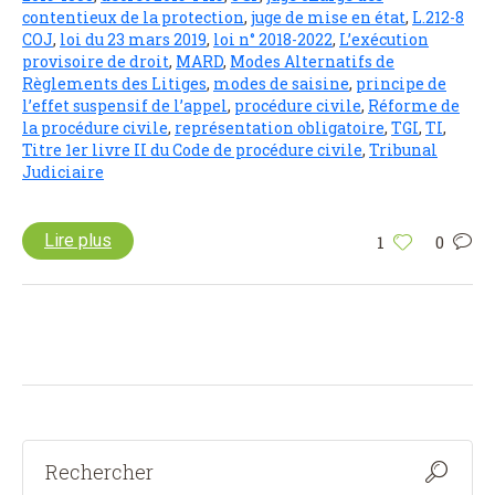
contentieux de la protection
,
juge de mise en état
,
L.212-8
COJ
,
loi du 23 mars 2019
,
loi n° 2018-2022
,
L’exécution
provisoire de droit
,
MARD
,
Modes Alternatifs de
Règlements des Litiges
,
modes de saisine
,
principe de
l’effet suspensif de l’appel
,
procédure civile
,
Réforme de
la procédure civile
,
représentation obligatoire
,
TGI
,
TI
,
Titre 1er livre II du Code de procédure civile
,
Tribunal
Judiciaire
Lire plus
1
0