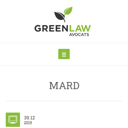
MARD
30.12
2019