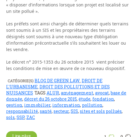
« disposer d’informations lorsque son projet est localisé sur
un site pollué ».
Les préfets sont ainsi chargés de déterminer quels terrains
sont soumis à un SIS et les propriétaires des terrains
désignés sont soumis à une nouveau type d’obligation
d’information précontractuelle s’ils souhaitent les louer ou
les vendre.
Le décret n° 2015-1353 du 26 octobre 2015 vient préciser
les conditions de mise en œuvre de ce nouveau dispositif.
BLOG DE GREEN LAW
DROIT DE
CATÉGORIE(S)
,
L'URBANISME
DROIT DES POLLUTIONS ET DES
,
NUISANCES
TAGS
ALUR
,
aménagement
,
avocat
,
base de
donnée
,
décret du 26 octobre 2015
,
étude
,
fondation
,
gestion
,
immobilier
,
information
,
pollution
,
responsabilité
,
santé
,
secteur
,
SIS
,
sites et sols pollués
,
sols
,
SSP
,
ZAC
Lire plus
1
0