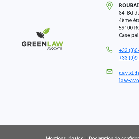
ROUBAI
84, Bd d
4ème ét
59100 R
Case pala
+33 (0)6
+33 (0)9
david.d
law-avo
|
Mentions légales
Déclaration de confiden