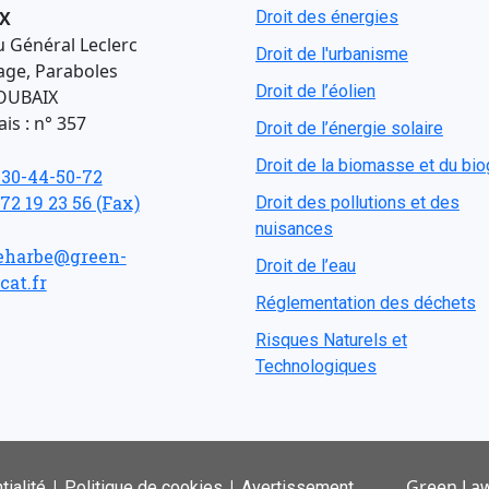
X
Droit des énergies
u Général Leclerc
Droit de l'urbanisme
age, Paraboles
Droit de l’éolien
OUBAIX
is : n° 357
Droit de l’énergie solaire
Droit de la biomasse et du bi
-30-44-50-72
 72 19 23 56 (Fax)
Droit des pollutions et des
nuisances
eharbe@green-
Droit de l’eau
cat.fr
Réglementation des déchets
Risques Naturels et
Technologiques
|
|
Green Law
tialité
Politique de cookies
Avertissement