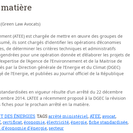
 matière
 (Green Law Avocats)
nement (ATEE) est chargée de mettre en œuvre des groupes de
ésumé, ils sont chargés d’identifier les opérations d’économies
es, de déterminer les critères techniques et administratifs
ngendrées pour une opération donnée et d’élaborer les projets de
l’expertise de l’Agence de l’Environnement et de la Maitrise de
vés par la Direction générale de l’Energie et du Climat (DGEC)
é de l’Energie, et publiées au Journal officiel de la République
s standardisées en vigueur résulte d’un arrêté du 22 décembre
décembre 2014. L’ATEE a récemment proposé à la DGEC la révision
s fiches pour le prochain arrêté en la matière.
T DES ÉNERGIES
TAGS
arrêté ministériel
,
ATEE
,
avocat
,
E
,
certificat
,
économie
,
électricité
,
énergie
,
fiche standardisée
,
 d'économie d'énergie
,
secteur