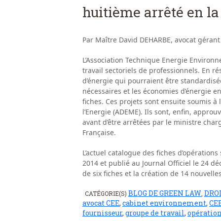
huitième arrêté en la
Par Maître David DEHARBE, avocat gérant
L’Association Technique Energie Environ
travail sectoriels de professionnels. En r
d’énergie qui pourraient être standardisé
nécessaires et les économies d’énergie e
fiches. Ces projets sont ensuite soumis à 
l’Energie (ADEME). Ils sont, enfin, approu
avant d’être arrêtées par le ministre charg
Française.
L’actuel catalogue des fiches d’opération
2014 et publié au Journal Officiel le 24 
de six fiches et la création de 14 nouvelle
BLOG DE GREEN LAW
DROI
CATÉGORIE(S)
,
avocat CEE
,
cabinet environnement
,
CE
fournisseur
,
groupe de travail
,
opération