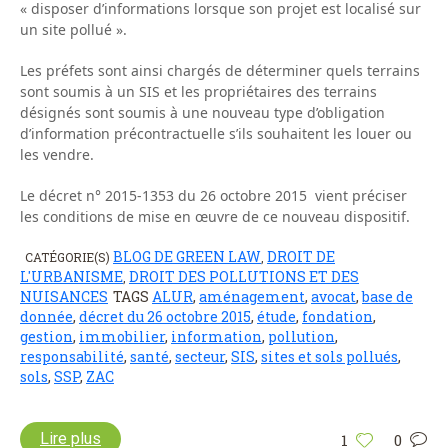
« disposer d’informations lorsque son projet est localisé sur
un site pollué ».
Les préfets sont ainsi chargés de déterminer quels terrains
sont soumis à un SIS et les propriétaires des terrains
désignés sont soumis à une nouveau type d’obligation
d’information précontractuelle s’ils souhaitent les louer ou
les vendre.
Le décret n° 2015-1353 du 26 octobre 2015 vient préciser
les conditions de mise en œuvre de ce nouveau dispositif.
BLOG DE GREEN LAW
DROIT DE
CATÉGORIE(S)
,
L'URBANISME
DROIT DES POLLUTIONS ET DES
,
NUISANCES
TAGS
ALUR
,
aménagement
,
avocat
,
base de
donnée
,
décret du 26 octobre 2015
,
étude
,
fondation
,
gestion
,
immobilier
,
information
,
pollution
,
responsabilité
,
santé
,
secteur
,
SIS
,
sites et sols pollués
,
sols
,
SSP
,
ZAC
Lire plus
1
0