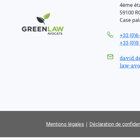
4ème ét
59100 R
Case pala
+33 (0)6
+33 (0)9
david.d
law-avo
|
Mentions légales
Déclaration de confiden