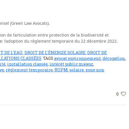
unsel (Green Law Avocats).
 de l’articulation entre protection de la biodiversité et
: l’adoption du règlement temporaire du 22 décembre 2022.
T DE L'EAU
DROIT DE L'ÉNERGIE SOLAIRE
DROIT DE
,
,
LLATIONS CLASSÉES
TAGS
avocat environnement
,
dérogation
,
ité
,
installation classée
,
intérêt public majeur
,
ve
,
réglement temporaire
,
RIIPM
,
solaire
,
zone non
0