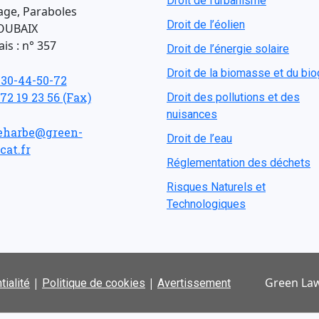
Droit de l'urbanisme
age, Paraboles
Droit de l’éolien
OUBAIX
is : n° 357
Droit de l’énergie solaire
Droit de la biomasse et du bi
-30-44-50-72
 72 19 23 56 (Fax)
Droit des pollutions et des
nuisances
eharbe@green-
Droit de l’eau
cat.fr
Réglementation des déchets
Risques Naturels et
Technologiques
|
|
Green Law
tialité
Politique de cookies
Avertissement