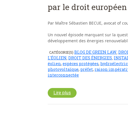
par le droit européen
Par Maître Sébastien BECUE, avocat of co
Un nouvel épisode marquant sur la question
développement des énergies renouvelable
BLOG DE GREEN LAW
DROI
CATÉGORIE(S)
,
L'ÉOLIEN
DROIT DES ÉNERGIES
INSTA
,
,
éolien
,
espèces protégées
,
hydroélectric
photovoltaïque
,
préfet
,
raison impérati
interconnectée
Lire plus