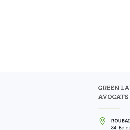
GREEN L
AVOCATS 
ROUBAI
84, Bd d