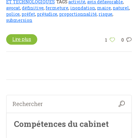
ET TECHNOLOGIQUES
TAGS
activité
,
avis défavorable
,
avocat
,
définitive
,
fermeture
,
inondation
,
maire
,
naturel
,
police
,
préfet
,
préjudice
,
proportionnalité
,
risque
,
submersion
Lire plus
1
0
Compétences du cabinet