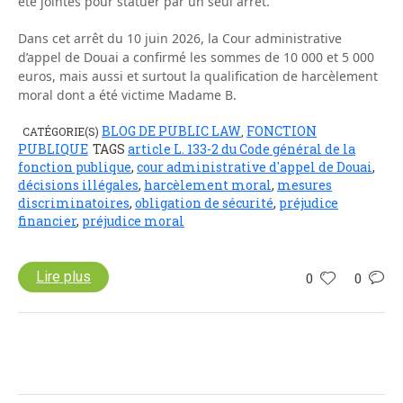
été jointes pour statuer par un seul arrêt.
Dans cet arrêt du 10 juin 2026, la Cour administrative
d’appel de Douai a confirmé les sommes de 10 000 et 5 000
euros, mais aussi et surtout la qualification de harcèlement
moral dont a été victime Madame B.
BLOG DE PUBLIC LAW
FONCTION
CATÉGORIE(S)
,
PUBLIQUE
TAGS
article L. 133-2 du Code général de la
fonction publique
,
cour administrative d'appel de Douai
,
décisions illégales
,
harcèlement moral
,
mesures
discriminatoires
,
obligation de sécurité
,
préjudice
financier
,
préjudice moral
Lire plus
0
0