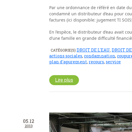
Par une ordonnance de référé en date du
condamné un distributeur d’eau pour coupu
factures (ici disponible: jugement TI SOI
En l’espèce, le distributeur d’eau avait co
d’une famille en grande difficulté financiè
DROIT DE L'EAU
DROIT DE
CATÉGORIE(S)
,
actions sociales
,
condamnation
,
coupur
plan d'apurement
,
recours
,
service
Lire plus
05.12
2013