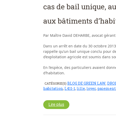
cas de bail unique, au
aux bâtiments d’habit
Par Maître David DEHARBE, avocat gérant
Dans un arrêt en date du 30 octobre 2013 (
rappelle qu’un bail unique conclu pour de
d’exploitation agricole est soumis dans 
En l’espèce, des particuliers avaient don
d’habitation.
BLOG DE GREEN LAW
DRO
CATÉGORIE(S)
,
habitation
,
L411-1
,
lille
,
loyer
,
paiement
Lire plus