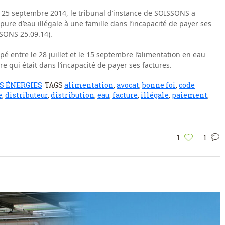
 25 septembre 2014, le tribunal d’instance de SOISSONS a
re d’eau illégale à une famille dans l’incapacité de payer ses
SSONS 25.09.14).
upé entre le 28 juillet et le 15 septembre l’alimentation en eau
re qui était dans l’incapacité de payer ses factures.
S ÉNERGIES
TAGS
alimentation
,
avocat
,
bonne foi
,
code
e
,
distributeur
,
distribution
,
eau
,
facture
,
illégale
,
paiement
,
1
1