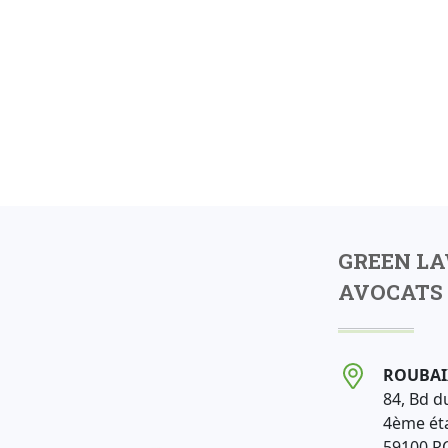
GREEN L
AVOCATS 
ROUBAI
84, Bd d
4ème ét
59100 R