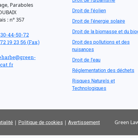
Droit de l'urbanisme
age, Paraboles
Droit de l’éolien
OUBAIX
is : n° 357
Droit de l’énergie solaire
Droit de la biomasse et du bi
-30-44-50-72
 72 19 23 56 (Fax)
Droit des pollutions et des
nuisances
eharbe@green-
Droit de l’eau
cat.fr
Réglementation des déchets
Risques Naturels et
Technologiques
|
|
Green Law
tialité
Politique de cookies
Avertissement