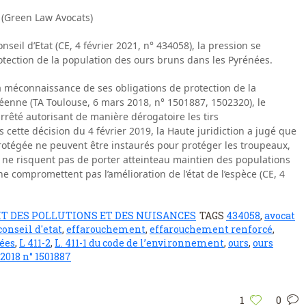
 (Green Law Avocats)
eil d’Etat (CE, 4 février 2021, n° 434058), la pression se
rotection de la population des ours bruns dans les Pyrénées.
a méconnaissance de ses obligations de protection de la
éenne (TA Toulouse, 6 mars 2018, n° 1501887, 1502320), le
rrêté autorisant de manière dérogatoire les tirs
cette décision du 4 février 2019, la Haute juridiction a jugé que
rotégée ne peuvent être instaurés pour protéger les troupeaux,
s ne risquent pas de porter atteinteau maintien des populations
ne compromettent pas l’amélioration de l’état de l’espèce (CE, 4
IT DES POLLUTIONS ET DES NUISANCES
TAGS
434058
,
avocat
conseil d'etat
,
effarouchement
,
effarouchement renforcé
,
ées
,
L 411-2
,
L. 411-1 du code de l’environnement
,
ours
,
ours
2018 n° 1501887
1
0