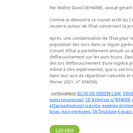
Par Maître David DEHARBE, avocat gérant
Comme le démontre ce nouvel arrêt du Cons
resserre autour de l’État concernant la p
Après, une condamnation de l’État pour l
population des ours dans la région pyrén
Conseil d’État a partiellement annulé un a
d’effarouchement sur les ours bruns. Dans 
des tirs d’effarouchement d’une espèce p
même à titre expérimental, que si ces tir
dans leur aire de répartition naturelle et 
février 2021, n° 434058).
BLOG DE GREEN LAW
DRO
CATÉGORIE(S)
,
environnement
,
CE 4 février n°434058
,
effarouchement simple
,
espèces protég
brun
,
ours pyrénées
,
TA Toulouse 6 mars 
Lire plus