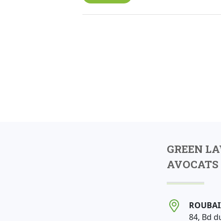
GREEN L
AVOCATS 
ROUBAI
84, Bd d