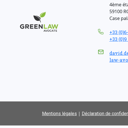
4ème ét
59100 R
Case pala
+33 (0)6
+33 (0)9
david.d
law-avo
|
Mentions légales
Déclaration de confiden