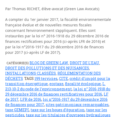
Par Thomas RICHET, élève-avocat (Green Law Avocats)
A compter du 1er janvier 2017, la fiscalité environnementale
française évolue et de nouvelles mesures fiscales
concernant l’environnement s’appliquent. Elles sont
instaurées par la loi n° 2016-1918 du 29 décembre 2016 de
finances rectificatives pour 2016 (ci-après LFR de 2016) et
par la loi n°2016-1917 du 29 décembre 2016 de finances
pour 2017 (ci-après LF de 2017).
BLOG DE GREEN LAW
DROIT DE L'EAU
CATÉGORIE(S)
,
,
DROIT DES POLLUTIONS ET DES NUISANCES
,
INSTALLATIONS CLASSÉES
RÉGLEMENTATION DES
,
DÉCHETS
TAGS
199 tervicies
,
CITE
,
crédit d’impôt pour la
transition énergétique
,
ecotaxe
,
fiscalité écologique
,
L.
213-10-2 du code de l’environnement
,
la loi n° 2016-1918 du
29 décembre 2016 de finances rectificatives pour 2016
,
LF
de 2017
,
LFR de 2016
,
loi n°2016-1917 du 29 décembre 2016
de finances pour 2017
,
sites patrimoniaux remarquables
,
taxe GEMEPI
,
taxe sur les boues d’épuration
,
taxe sur les
pesticides
,
taxe sur les titulaires d’ouvrages hydrauliques