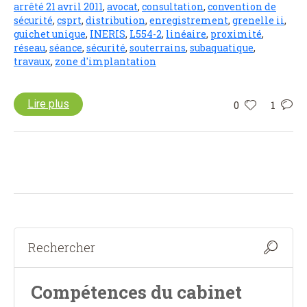
arrêté 21 avril 2011
,
avocat
,
consultation
,
convention de
sécurité
,
csprt
,
distribution
,
enregistrement
,
grenelle ii
,
guichet unique
,
INERIS
,
L554-2
,
linéaire
,
proximité
,
réseau
,
séance
,
sécurité
,
souterrains
,
subaquatique
,
travaux
,
zone d'implantation
Lire plus
0
1
Compétences du cabinet