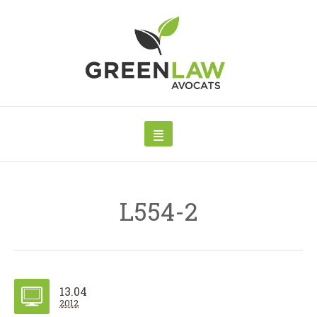
L554-2
13.04
2012