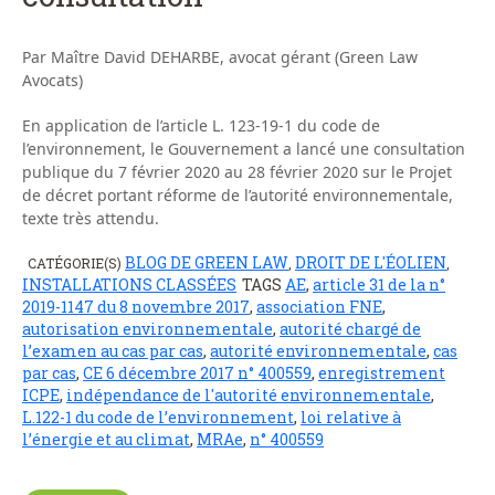
Par Maître David DEHARBE, avocat gérant (Green Law
Avocats)
En application de l’article L. 123-19-1 du code de
l’environnement, le Gouvernement a lancé une consultation
publique du 7 février 2020 au 28 février 2020 sur le Projet
de décret portant réforme de l’autorité environnementale,
texte très attendu.
BLOG DE GREEN LAW
DROIT DE L'ÉOLIEN
CATÉGORIE(S)
,
,
INSTALLATIONS CLASSÉES
TAGS
AE
,
article 31 de la n°
2019-1147 du 8 novembre 2017
,
association FNE
,
autorisation environnementale
,
autorité chargé de
l’examen au cas par cas
,
autorité environnementale
,
cas
par cas
,
CE 6 décembre 2017 n° 400559
,
enregistrement
ICPE
,
indépendance de l'autorité environnementale
,
L.122-1 du code de l’environnement
,
loi relative à
l’énergie et au climat
,
MRAe
,
n° 400559