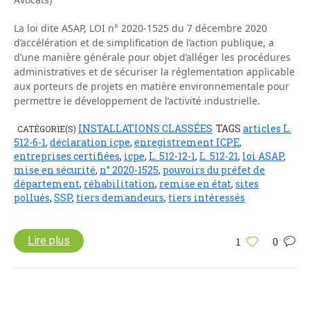
La loi dite ASAP, LOI n° 2020-1525 du 7 décembre 2020
d’accélération et de simplification de l’action publique, a
d’une manière générale pour objet d’alléger les procédures
administratives et de sécuriser la réglementation applicable
aux porteurs de projets en matière environnementale pour
permettre le développement de l’activité industrielle.
INSTALLATIONS CLASSÉES
TAGS
articles L.
CATÉGORIE(S)
512-6-1
,
déclaration icpe
,
enregistrement ICPE
,
entreprises certifiées
,
icpe
,
L. 512-12-1
,
L. 512-21
,
loi ASAP
,
mise en sécurité
,
n° 2020-1525
,
pouvoirs du préfet de
département
,
réhabilitation
,
remise en état
,
sites
pollués
,
SSP
,
tiers demandeurs
,
tiers intéressés
Lire plus
1
0