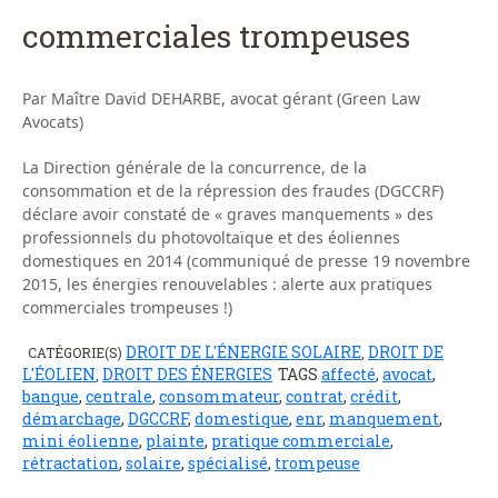
commerciales trompeuses
Par Maître David DEHARBE, avocat gérant (Green Law
Avocats)
La Direction générale de la concurrence, de la
consommation et de la répression des fraudes (DGCCRF)
déclare avoir constaté de « graves manquements » des
professionnels du photovoltaïque et des éoliennes
domestiques en 2014 (communiqué de presse 19 novembre
2015, les énergies renouvelables : alerte aux pratiques
commerciales trompeuses !)
DROIT DE L'ÉNERGIE SOLAIRE
DROIT DE
CATÉGORIE(S)
,
L'ÉOLIEN
DROIT DES ÉNERGIES
TAGS
affecté
,
avocat
,
,
banque
,
centrale
,
consommateur
,
contrat
,
crédit
,
démarchage
,
DGCCRF
,
domestique
,
enr
,
manquement
,
mini éolienne
,
plainte
,
pratique commerciale
,
rétractation
,
solaire
,
spécialisé
,
trompeuse