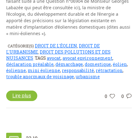
faisant suite à une Question n°06904 de Monsieur Georges
Labazée qui peut être consultée ici), la ministre de
l’écologie, du développement durable et de l’énergie a
apporté des précisions sur la législation existante en
matière d’implantation d’éoliennes domestiques (dites aussi
« mini-éoliennes »).
DROIT DE L'ÉOLIEN
DROIT DE
CATÉGORIE(S)
,
L'URBANISME
DROIT DES POLLUTIONS ET DES
,
NUISANCES
TAGS
avocat
,
avocat environnement
,
déclaration préalable
,
démarchage
,
domestique
,
éolien
,
éolienne
,
mini éolienne
,
responsabilité
,
rétractation
,
trouble anormaux de voisinage
,
urbanisme
Lire plus
0
0