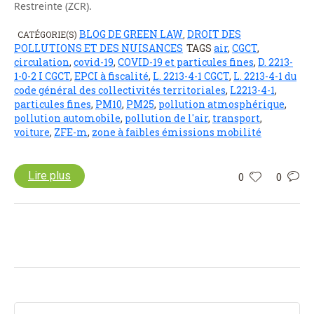
Restreinte (ZCR).
BLOG DE GREEN LAW
DROIT DES
CATÉGORIE(S)
,
POLLUTIONS ET DES NUISANCES
TAGS
air
,
CGCT
,
circulation
,
covid-19
,
COVID-19 et particules fines
,
D. 2213-
1-0-2 I CGCT
,
EPCI à fiscalité
,
L. 2213-4-1 CGCT
,
L. 2213-4-1 du
code général des collectivités territoriales
,
L2213-4-1
,
particules fines
,
PM10
,
PM25
,
pollution atmosphérique
,
pollution automobile
,
pollution de l'air
,
transport
,
voiture
,
ZFE-m
,
zone à faibles émissions mobilité
Lire plus
0
0