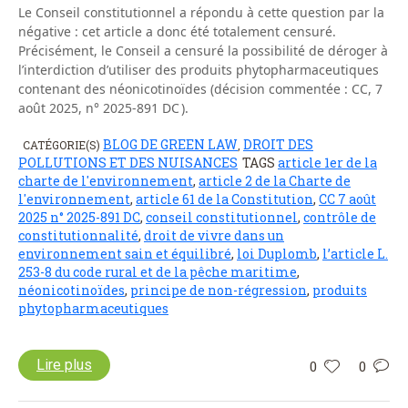
Le Conseil constitutionnel a répondu à cette question par la
négative : cet article a donc été totalement censuré.
Précisément, le Conseil a censuré la possibilité de déroger à
l’interdiction d’utiliser des produits phytopharmaceutiques
contenant des néonicotinoïdes (décision commentée : CC, 7
août 2025, n° 2025-891 DC ).
BLOG DE GREEN LAW
DROIT DES
CATÉGORIE(S)
,
POLLUTIONS ET DES NUISANCES
TAGS
article 1er de la
charte de l'environnement
,
article 2 de la Charte de
l'environnement
,
article 61 de la Constitution
,
CC 7 août
2025 n° 2025-891 DC
,
conseil constitutionnel
,
contrôle de
constitutionnalité
,
droit de vivre dans un
environnement sain et équilibré
,
loi Duplomb
,
l’article L.
253-8 du code rural et de la pêche maritime
,
néonicotinoïdes
,
principe de non-régression
,
produits
phytopharmaceutiques
Lire plus
0
0