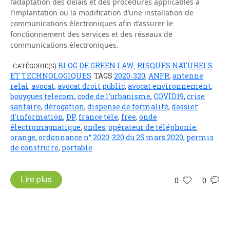
l’adaptation des délais et des procédures applicables à
l’implantation ou la modification d’une installation de
communications électroniques afin d’assurer le
fonctionnement des services et des réseaux de
communications électroniques.
BLOG DE GREEN LAW
RISQUES NATURELS
CATÉGORIE(S)
,
ET TECHNOLOGIQUES
TAGS
2020-320
,
ANFR
,
antenne
relai
,
avocat
,
avocat droit public
,
avocat environnement
,
bouygues telecom
,
code de l'urbanisme
,
COVID19
,
crise
santaire
,
dérogation
,
dispense de formalité
,
dossier
d'information
,
DP
,
france tele
,
free
,
onde
électromagnatique
,
ondes
,
opérateur de téléphonie
,
orange
,
ordonnance n° 2020-320 du 25 mars 2020
,
permis
de construire
,
portable
Lire plus
0
0