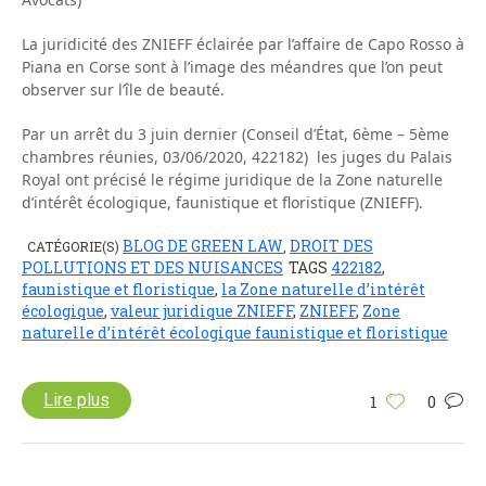
La juridicité des ZNIEFF éclairée par l’affaire de Capo Rosso à
Piana en Corse sont à l’image des méandres que l’on peut
observer sur l’île de beauté.
Par un arrêt du 3 juin dernier (Conseil d’État, 6ème – 5ème
chambres réunies, 03/06/2020, 422182) les juges du Palais
Royal ont précisé le régime juridique de la Zone naturelle
d’intérêt écologique, faunistique et floristique (ZNIEFF).
BLOG DE GREEN LAW
DROIT DES
CATÉGORIE(S)
,
POLLUTIONS ET DES NUISANCES
TAGS
422182
,
faunistique et floristique
,
la Zone naturelle d’intérêt
écologique
,
valeur juridique ZNIEFF
,
ZNIEFF
,
Zone
naturelle d’intérêt écologique faunistique et floristique
Lire plus
1
0