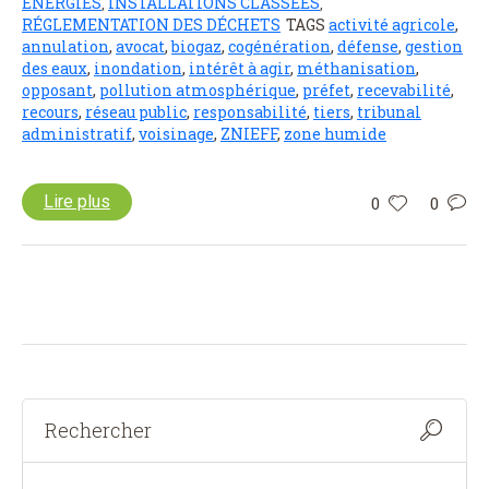
ÉNERGIES
INSTALLATIONS CLASSÉES
,
,
RÉGLEMENTATION DES DÉCHETS
TAGS
activité agricole
,
annulation
,
avocat
,
biogaz
,
cogénération
,
défense
,
gestion
des eaux
,
inondation
,
intérêt à agir
,
méthanisation
,
opposant
,
pollution atmosphérique
,
préfet
,
recevabilité
,
recours
,
réseau public
,
responsabilité
,
tiers
,
tribunal
administratif
,
voisinage
,
ZNIEFF
,
zone humide
Lire plus
0
0