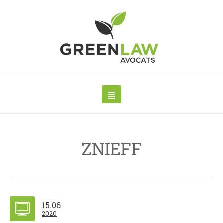
ZNIEFF
15.06
2020